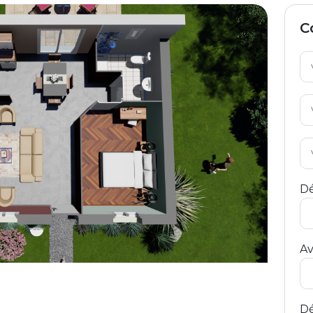
C
Dé
Av
Dé