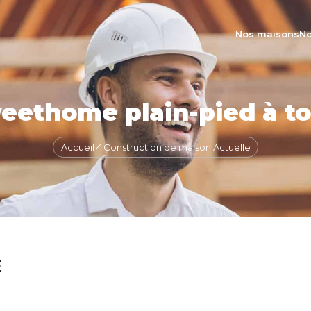
Nos maisons
No
ethome plain-pied à to
Accueil
Construction de maison Actuelle
E