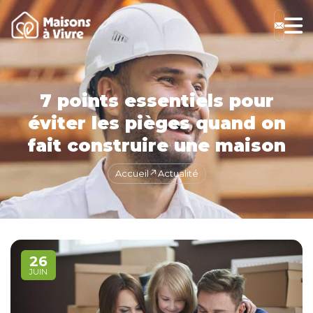
7 points essentiels pour
éviter les pièges quand on
fait construire une maison
Accueil
Actualité
26
JUIN